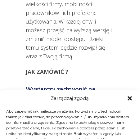
wielkości firmy, mobilności
pracowników i ich preferencji
użytkowania. W każdej chwili
możesz przejść na wyższą wersję i
zmienić model dostępu. Dzięki
temu system będzie rozwijał się
wraz z Twoją firmą.
JAK ZAMÓWIĆ ?
Wystarczy zadzwonić na
numer 17 28 25 000 lub
Zarządzaj zgodą
wypełnić
formularz
Aby zapewnić jak najlepsze wrażenia, korzystamy z technologii,
kontaktowy
a nasi konsultanci
takich jak pliki cookie, do przechowywania i/lub uzyskiwania dostępu
chętnie odpowiedzą na
do informacji o urządzeniu. Zgoda na te technologie pozwoli nam
przetwarzać dane, takie jak zachowanie podczas przeglądania lub
zadane pytania i zajmą się
unikalne identyfikatory na tej stronie. Brak wyrażenia zgody lub