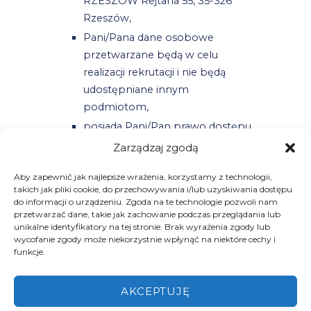
RZESZÓW Rejtana 55, 35-326
Rzeszów,
Pani/Pana dane osobowe
przetwarzane będą w celu
realizacji rekrutacji i nie będą
udostępniane innym
podmiotom,
posiada Pani/Pan prawo dostępu
do treści swoich danych oraz ich
Zarządzaj zgodą
poprawiania,
Aby zapewnić jak najlepsze wrażenia, korzystamy z technologii,
podanie danych osobowych jest
takich jak pliki cookie, do przechowywania i/lub uzyskiwania dostępu
dobrowolne.
do informacji o urządzeniu. Zgoda na te technologie pozwoli nam
przetwarzać dane, takie jak zachowanie podczas przeglądania lub
unikalne identyfikatory na tej stronie. Brak wyrażenia zgody lub
Aplikuj >>
wycofanie zgody może niekorzystnie wpłynąć na niektóre cechy i
funkcje.
AKCEPTUJĘ